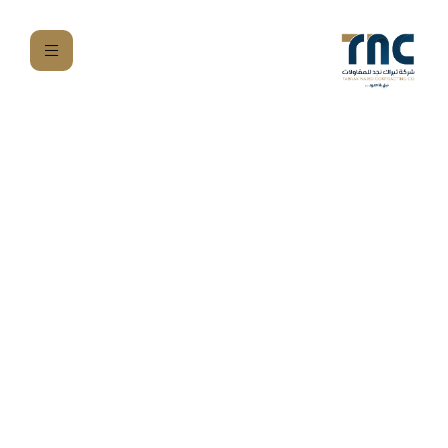
نبني بلا حدود
من مشروع على ورق، إلى واقع يُبنى حجرًا فوق حجر، نُشيّد برؤية
طموحة، ونُجسّد الإبداع المعماري في أدق تفاصيله.
في تبراك نجد للمقاولات، نؤمن بأن التميز يبدأ من الحجر الأساس،