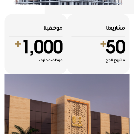
مشاريعنا
موظفينا
1,000
50
+
+
مشروع ناجح
موظف محترف