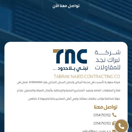
تواصل معنا الآن
شركة سعودية تأسست في مدينة الرياض، وتحمل السجل التجاري رقم 1016949694. نعمل في
قطاع المقاولات العامة، وتنفيذ المشاريع المدنية والإنشائية، وأعمال الصيانة والتشغيل. نقدّم
حلولاً متكاملة تواكب تطلعات عملائنا، وتلبي أعلى المعايير بكفاءة وجودة لا تضاهى.
تواصل معنا
0114710112
0114710113
info@tnc.com.sa