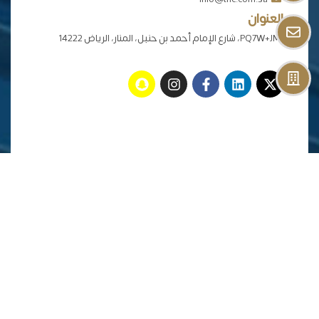
العنوان
PQ7W+JMJ، شارع الإمام أحمد بن حنبل، المنار، الرياض 14222